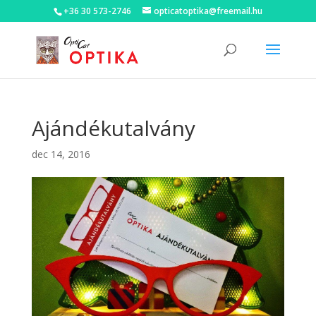
+36 30 573-2746
opticatoptika@freemail.hu
Ajándékutalvány
dec 14, 2016