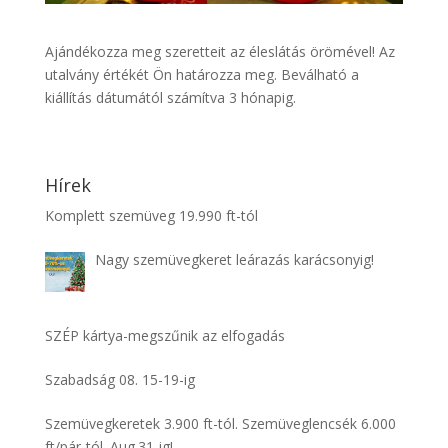
Ajándékozza meg szeretteit az éleslátás örömével! Az
utalvány értékét Ön határozza meg. Beválható a
kiállítás dátumától számítva 3 hónapig.
Hírek
Komplett szemüveg 19.990 ft-tól
Nagy szemüvegkeret leárazás karácsonyig!
SZÉP kártya-megszűnik az elfogadás
Szabadság 08. 15-19-ig
Szemüvegkeretek 3.900 ft-tól. Szemüveglencsék 6.000
ft/pár-tól. Aug.31-ig!