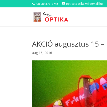
+36 30 573-2746
opticatoptika@freemail.hu
AKCIÓ augusztus 15 – 
aug 16, 2016