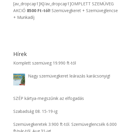
[av_dropcap1]K[/av_dropcap1]OMPLETT SZEMÜVEG
AKCIÓ
8500 Ft-tól!
Szemüvegkeret + Szemüveglenc
se
+ Munkadíj
Hírek
Komplett szemüveg 19.990 ft-tól
Nagy szemüvegkeret leárazás karácsonyig!
SZÉP kártya-megszűnik az elfogadás
Szabadság 08. 15-19-ig
Szemüvegkeretek 3.900 ft-tól. Szemüveglencsék 6.000
ft/pár-tól. Aug.31-ig!