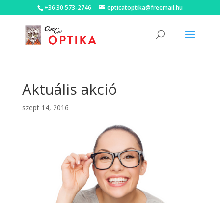
+36 30 573-2746
opticatoptika@freemail.hu
Aktuális akció
szept 14, 2016