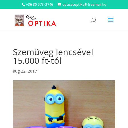
+36 30 573-2746
opticatoptika@freemail.hu
Szemüveg lencsével
15.000 ft-tól
aug 22, 2017