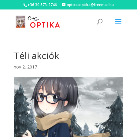
+36 30 573-2746
opticatoptika@freemail.hu
Téli akciók
nov 2, 2017