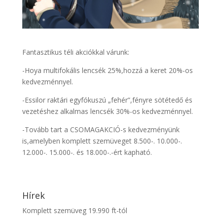
Fantasztikus téli akciókkal várunk:
-Hoya multifokális lencsék 25%,hozzá a keret 20%-os
kedvezménnyel.
-Essilor raktári egyfókuszú „fehér”,fényre sötétedő és
vezetéshez alkalmas lencsék 30%-os kedvezménnyel.
-Tovább tart a CSOMAGAKCIÓ-s kedvezményünk
is,amelyben komplett szemüveget 8.500-. 10.000-.
12.000-. 15.000-. és 18.000-.-ért kapható.
Hírek
Komplett szemüveg 19.990 ft-tól